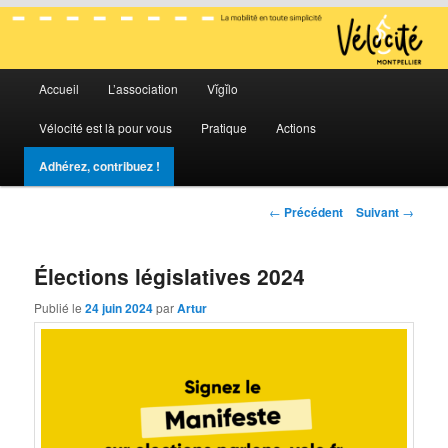
La mobilité en toute simplicité
Menu
Vélocité Grand Montpellier
Accueil
L’association
Vĭgĭlo
Aller
Aller
principal
Vélocité est là pour vous
Pratique
Actions
au
au
Adhérez, contribuez !
contenu
contenu
Navigation
←
Précédent
Suivant
→
principal
secondaire
des
articles
Élections législatives 2024
Publié le
24 juin 2024
par
Artur