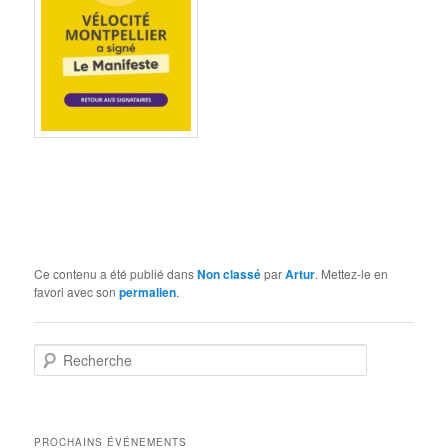
Ce contenu a été publié dans
Non classé
par
Artur
. Mettez-le en
favori avec son
permalien
.
R
e
c
h
e
PROCHAINS ÉVÉNEMENTS