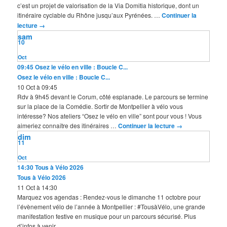
c’est un projet de valorisation de la Via Domitia historique, dont un
itinéraire cyclable du Rhône jusqu’aux Pyrénées. …
Continuer la
lecture
→
sam
10
Oct
09:45
Osez le vélo en ville : Boucle C...
Osez le vélo en ville : Boucle C...
10 Oct à 09:45
Rdv à 9h45 devant le Corum, côté esplanade. Le parcours se termine
sur la place de la Comédie. Sortir de Montpellier à vélo vous
intéresse? Nos ateliers “Osez le vélo en ville” sont pour vous ! Vous
aimeriez connaître des itinéraires …
Continuer la lecture
→
dim
11
Oct
14:30
Tous à Vélo 2026
Tous à Vélo 2026
11 Oct à 14:30
Marquez vos agendas : Rendez-vous le dimanche 11 octobre pour
l’évènement vélo de l’année à Montpellier : #TousàVélo, une grande
manifestation festive en musique pour un parcours sécurisé. Plus
d’infos à venir.