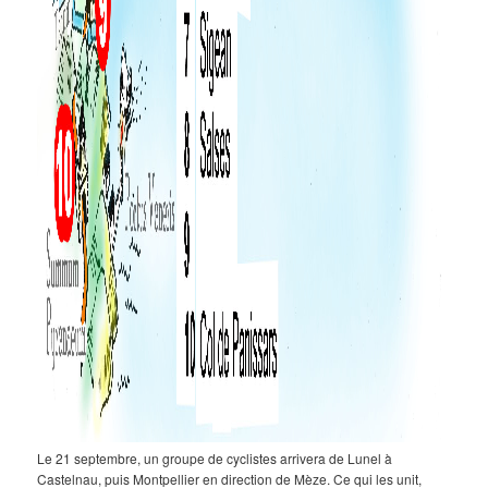
Le 21 septembre, un groupe de cyclistes arrivera de Lunel à
Castelnau, puis Montpellier en direction de Mèze. Ce qui les unit,