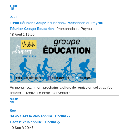
r
mar
c
18
h
e
Août
19:00
Réunion Groupe Education
- Promenade du Peyrou
Réunion Groupe Education
- Promenade du Peyrou
18 Août à 19:00
Au menu notamment prochains ateliers de remise en selle, autres
actions … Motivés curieux bienvenus !
sam
19
Sep
09:45
Osez le vélo en ville : Corum ->...
Osez le vélo en ville : Corum ->...
19 Sep à 09:45