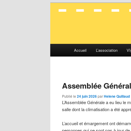
La mobilité en toute simplicité
Vélocité Gran
Menu
Accueil
L’association
Vĭ
Aller
Aller
principal
au
au
contenu
contenu
Assemblée Général
principal
secondaire
Publié le
24 juin 2026
par
Helene Quillaud
L’Assemblée Générale a eu lieu le m
salle dont la climatisation a été app
L’accueil et émargement ont démarr
personnes qui ne sont pas à jour de