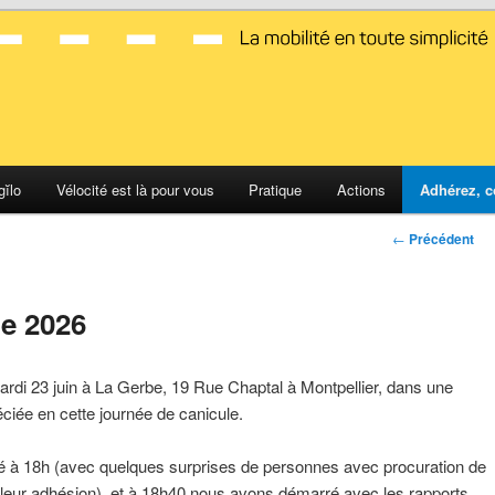
d Montpellier
gĭlo
Vélocité est là pour vous
Pratique
Actions
Adhérez, c
Navigation
←
Précédent
des
articles
e 2026
ardi 23 juin à La Gerbe, 19 Rue Chaptal à Montpellier, dans une
réciée en cette journée de canicule.
é à 18h (avec quelques surprises de personnes avec procuration de
 leur adhésion), et à 18h40 nous avons démarré avec les rapports