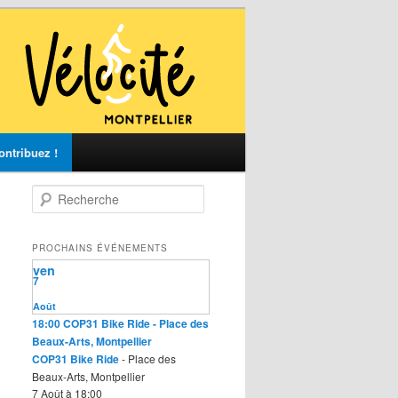
ontribuez !
R
e
c
h
PROCHAINS ÉVÉNEMENTS
e
ven
r
7
c
Août
h
18:00
COP31 Bike Ride
- Place des
e
Beaux-Arts, Montpellier
COP31 Bike Ride
- Place des
Beaux-Arts, Montpellier
7 Août à 18:00