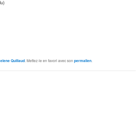
lu)
elene Quillaud
. Mettez-le en favori avec son
permalien
.