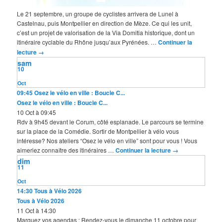
Le 21 septembre, un groupe de cyclistes arrivera de Lunel à
Castelnau, puis Montpellier en direction de Mèze. Ce qui les unit,
c’est un projet de valorisation de la Via Domitia historique, dont un
itinéraire cyclable du Rhône jusqu’aux Pyrénées. …
Continuer la
lecture
→
sam
10
Oct
09:45
Osez le vélo en ville : Boucle C...
Osez le vélo en ville : Boucle C...
10 Oct à 09:45
Rdv à 9h45 devant le Corum, côté esplanade. Le parcours se termine
sur la place de la Comédie. Sortir de Montpellier à vélo vous
intéresse? Nos ateliers “Osez le vélo en ville” sont pour vous ! Vous
aimeriez connaître des itinéraires …
Continuer la lecture
→
dim
11
Oct
14:30
Tous à Vélo 2026
Tous à Vélo 2026
11 Oct à 14:30
Marquez vos agendas : Rendez-vous le dimanche 11 octobre pour