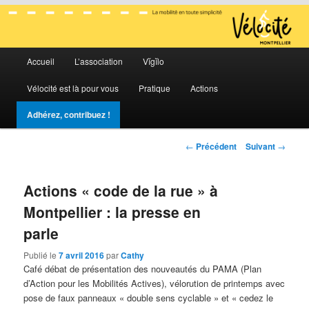
La mobilité en toute simplicité
Menu
Vélocité Grand Montpellier
Accueil
L’association
Vĭgĭlo
Aller
Aller
principal
Vélocité est là pour vous
Pratique
Actions
au
au
Adhérez, contribuez !
contenu
contenu
Navigation
←
Précédent
Suivant
→
principal
secondaire
des
articles
Actions « code de la rue » à
Montpellier : la presse en
parle
Publié le
7 avril 2016
par
Cathy
Café débat de présentation des nouveautés du PAMA (Plan
d’Action pour les Mobilités Actives), vélorution de printemps avec
pose de faux panneaux « double sens cyclable » et « cedez le