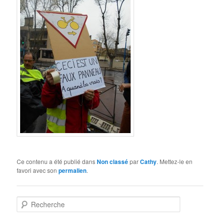
Ce contenu a été publié dans
Non classé
par
Cathy
. Mettez-le en
favori avec son
permalien
.
R
e
c