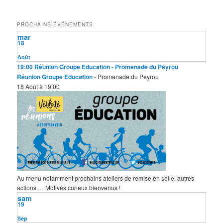
h
e
PROCHAINS ÉVÉNEMENTS
r
mar
c
18
h
e
Août
19:00
Réunion Groupe Education
- Promenade du Peyrou
Réunion Groupe Education
- Promenade du Peyrou
18 Août à 19:00
Au menu notamment prochains ateliers de remise en selle, autres
actions … Motivés curieux bienvenus !
sam
19
Sep