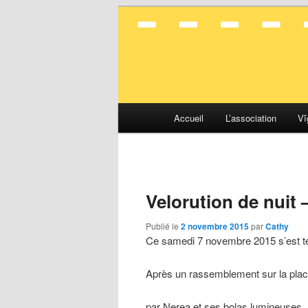
La mobilité en toute simplicité
Vélocité Gran
Menu
Accueil
L’association
Vĭ
Aller
Aller
principal
au
au
contenu
contenu
Velorution de nuit
principal
secondaire
Publié le
2 novembre 2015
par
Cathy
Ce samedi 7 novembre 2015 s’est ten
Après un rassemblement sur la plac
par Nerea et ses bolas lumineuses,