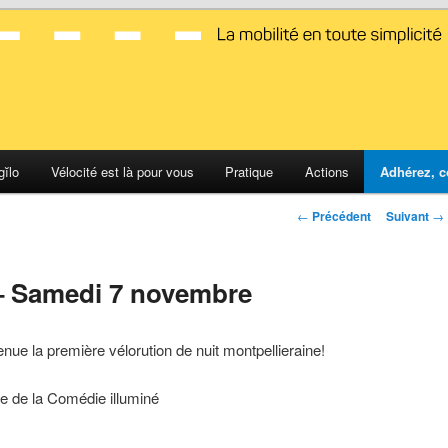
d Montpellier
gĭlo
Vélocité est là pour vous
Pratique
Actions
Adhérez, c
Navigation
←
Précédent
Suivant
→
des
articles
 – Samedi 7 novembre
ue la première vélorution de nuit montpellieraine!
e de la Comédie illuminé