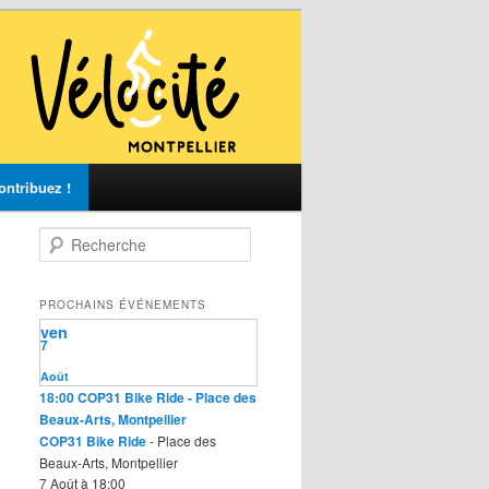
ontribuez !
R
e
c
h
PROCHAINS ÉVÉNEMENTS
e
ven
r
7
c
Août
h
18:00
COP31 Bike Ride
- Place des
e
Beaux-Arts, Montpellier
COP31 Bike Ride
- Place des
Beaux-Arts, Montpellier
7 Août à 18:00