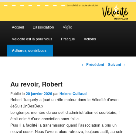
La mobilité en toute simplicité
Menu
Vélocité Grand Montpellier
Accueil
L’association
Vĭgĭlo
Aller
Aller
principal
Vélocité est là pour vous
Pratique
Actions
au
au
Adhérez, contribuez !
contenu
contenu
Navigation
←
Précédent
Suivant
→
principal
secondaire
des
articles
Au revoir, Robert
Publié le
20 janvier 2026
par
Helene Quillaud
Robert Turquety a joué un rôle moteur dans le Vélocité d’avant
JeSuisUnDesDeux.
Longtemps membre du conseil d’administration et secrétaire, il
était animé d’une conviction sans faille.
Puis il a facilité la transmission quand l’association a pris un
nouvel essor. Nous l’avons alors retrouvé, toujours actif, au sein