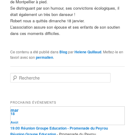
de Montpellier à pied.
Se distinguant par son humour, ses convictions écologiques, il
était également un très bon danseur !
Robert nous a quittés dimanche 18 janvier.
L’association assure son épouse et ses enfants de son soutien
dans ces moments difficiles.
Ce contenu a été publié dans
Blog
par
Helene Quillaud
. Mettez-le en
favori avec son
permalien
.
R
e
c
h
e
PROCHAINS ÉVÉNEMENTS
r
mar
c
18
h
e
Août
19:00
Réunion Groupe Education
- Promenade du Peyrou
Réunion Groupe Education
- Promenade du Peyrou