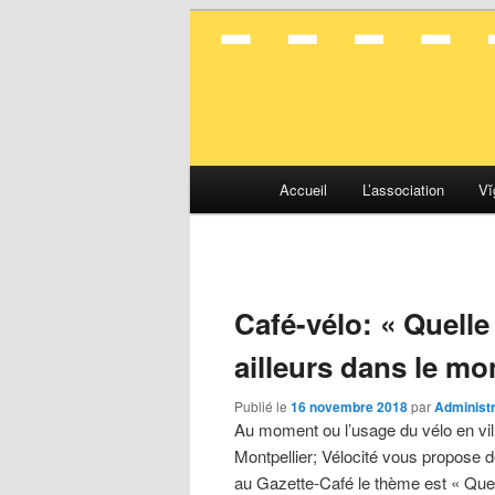
La mobilité en toute simplicité
Vélocité Gran
Menu
Accueil
L’association
Vĭ
Aller
Aller
principal
au
au
contenu
contenu
Café-vélo: « Quelle 
principal
secondaire
ailleurs dans le mo
Publié le
16 novembre 2018
par
Administ
Au moment ou l’usage du vélo en vil
Montpellier; Vélocité vous propose 
au Gazette-Café le thème est « Quell