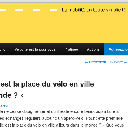
d Montpellier
gĭlo
Vélocité est là pour vous
Pratique
Actions
Adhérez, c
Navigation
←
Précédent
Suivant
→
des
articles
est la place du vélo en ville
nde ? »
rateur
le ne cesse d’augmenter et ou il reste encore beaucoup à faire a
des échanges réguliers autour d’un apéro-vélo. Pour cette première
e est la place du vélo en ville ailleurs dans le monde ? » Que vous