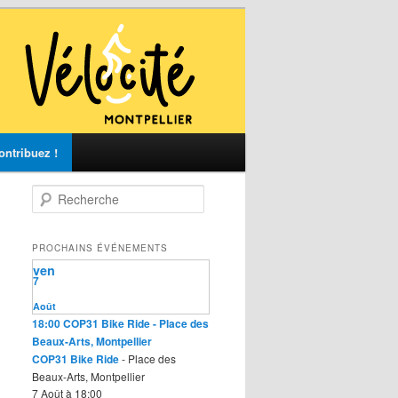
ontribuez !
R
e
c
h
PROCHAINS ÉVÉNEMENTS
e
ven
r
7
c
Août
h
18:00
COP31 Bike Ride
- Place des
e
Beaux-Arts, Montpellier
COP31 Bike Ride
- Place des
Beaux-Arts, Montpellier
7 Août à 18:00