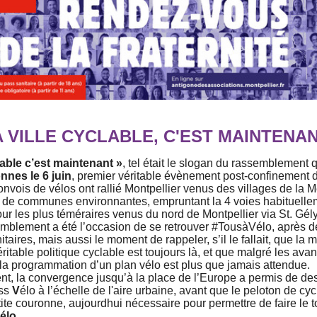
 VILLE CYCLABLE, C'EST MAINTENAN
lable c’est maintenant »
, tel était le slogan du rassemblement q
nnes le 6 juin
, premier véritable évènement post-confinement d
nvois de vélos ont rallié Montpellier venus des villages de la M
e communes environnantes, empruntant la 4 voies habituelle
our les plus téméraires venus du nord de Montpellier via St. Gé
blement a été l’occasion de se retrouver #TousàVélo, après d
itaires, mais aussi le moment de rappeler, s’il le fallait, que la 
ritable politique cyclable est toujours là, et que malgré les av
 la programmation d’un plan vélo est plus que jamais attendue.
, la convergence jusqu’à la place de l’Europe a permis de de
ss
V
élo à l’échelle de l'aire urbaine, avant que le peloton de cyc
ite couronne, aujourdhui nécessaire pour permettre de faire le to
élo