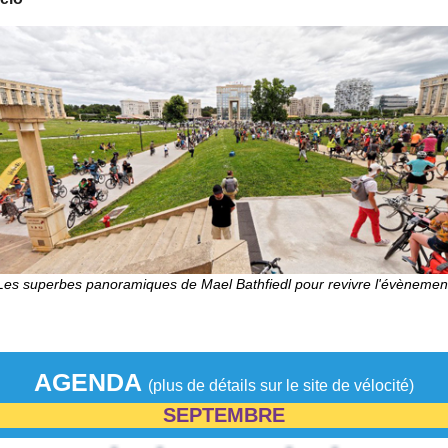
Les superbes panoramiques de Mael Bathfiedl pour revivre l'évènemen
AGENDA
(plus de détails sur le site de vélocité)
SEPTEMBRE