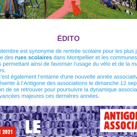
ÉDITO
ptembre est synonyme de rentrée scolaire pour les plus 
tre des
rues scolaires
dans Montpellier et les communes
 permettant ainsi de favoriser l’usage du vélo et de la 
es.
’est également l’entame d'une nouvelle année associativ
ésente à l’Antigone des associations le dimanche 12 se
on de se retrouver pour poursuivre la dynamique associat
vancées majeures ces dernières années.