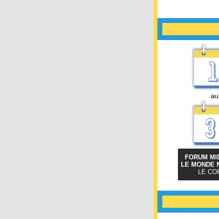
au
FORUM MID
LE MONDE 
LE CO