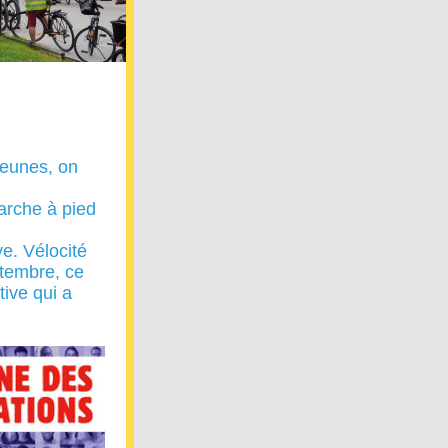
jeunes, on
marche à pied
e. Vélocité
ptembre, ce
ive qui a