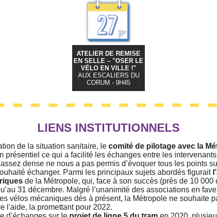
ATELIER DE REMISE
EN SELLE – "OSER LE
VÉLO EN VILLE !"
AUX ESCALIERS DU
CORUM - 9H45
LIENS INSTITUTIONNELS
tion de la situation sanitaire, le
comité de pilotage avec la Mé
en présentiel ce qui a facilité les échanges entre les intervenants
r assez dense ne nous a pas permis d’évoquer tous les points su
ouhaité échanger. Parmi les principaux sujets abordés figurait
l
triques
de la Métropole, qui, face à son succès (près de 10 000 d
u’au 31 décembre. Malgré l’unanimité des associations en fave
 les vélos mécaniques dès à présent, la Métropole ne souhaite p
 l'aide, la promettant pour 2022.
e d’échanges sur le
projet de ligne 5 du tram
en 2020, plusieu