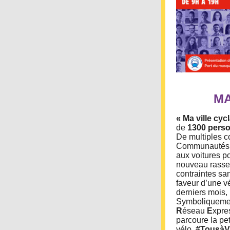
MA
« Ma ville cyc
de
1300 perso
De multiples co
Communautés d
aux voitures p
nouveau rassem
contraintes san
faveur d’une vé
derniers mois,
Symboliquement
R
éseau
E
xpre
parcoure la pet
vélo.
#TousàV