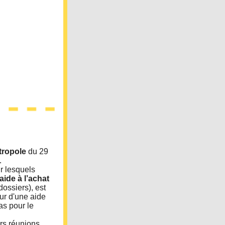
tropole
du 29
.
r lesquels
’aide à l’achat
ossiers), est
ur d'une aide
as pour le
rs réunions