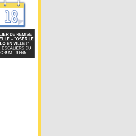
LIER DE REMISE
ELLE – "OSER LE
LO EN VILLE !"
 ESCALIERS DU
ORUM - 9 H45