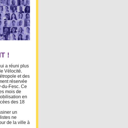
T !
ui a réuni plus
e Vélocité.
étropole et des
ment réservée
ly-du-Fesc. Ce
es mois de
mobilisation en
ancées des 18
ssiner un
listes ne
ur de la ville à