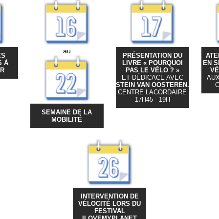
au
ES
PRÉSENTATION DU
ATE
S À
LIVRE « POURQUOI
EN S
R
PAS LE VÉLO ? »
VÉ
ET DÉDICACE AVEC
AUX
STEIN VAN OOSTEREN.
C
CENTRE LACORDAIRE
17H45 - 19H
SEMAINE DE LA
MOBILITÉ
INTERVENTION DE
VÉLOCITÉ LORS DU
FESTIVAL
ILOVEMYPLANET