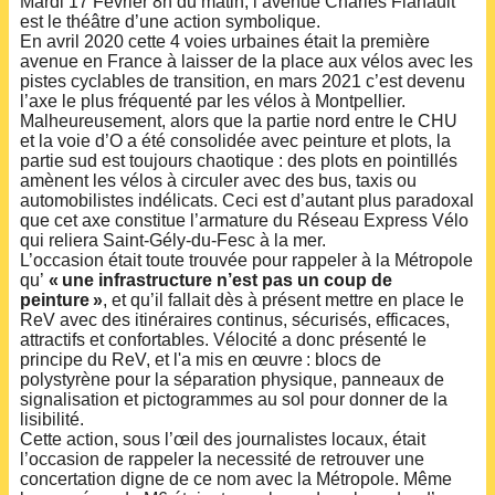
Mardi 17 Février 8h du matin, l’avenue Charles Flahault
est le théâtre d’une action symbolique.
En avril 2020 cette 4 voies urbaines était la première
avenue en France à laisser de la place aux vélos avec les
pistes cyclables de transition, en mars 2021 c’est devenu
l’axe le plus fréquenté par les vélos à Montpellier.
Malheureusement, alors que la partie nord entre le CHU
et la voie d’O a été consolidée avec peinture et plots, la
partie sud est toujours chaotique : des plots en pointillés
amènent les vélos à circuler avec des bus, taxis ou
automobilistes indélicats. Ceci est d’autant plus paradoxal
que cet axe constitue l’armature du Réseau Express Vélo
qui reliera Saint-Gély-du-Fesc à la mer.
L’occasion était toute trouvée pour rappeler à la Métropole
qu’
« une infrastructure n’est pas un coup de
peinture »
, et qu’il fallait dès à présent mettre en place le
ReV avec des itinéraires continus, sécurisés, efficaces,
attractifs et confortables. Vélocité a donc présenté le
principe du ReV, et l'a mis en œuvre : blocs de
polystyrène pour la séparation physique, panneaux de
signalisation et pictogrammes au sol pour donner de la
lisibilité.
Cette action, sous l’œil des journalistes locaux, était
l’occasion de rappeler la necessité de retrouver une
concertation digne de ce nom avec la Métropole. Même