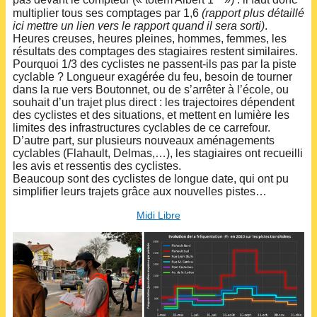
pas devant le compteur (« totem Albert 1
») : il faut donc
multiplier tous ses comptages par 1,6
(rapport plus détaillé
ici mettre un lien vers le rapport quand il sera sorti)
.
Heures creuses, heures pleines, hommes, femmes, les
résultats des comptages des stagiaires restent similaires.
Pourquoi 1/3 des cyclistes ne passent-ils pas par la piste
cyclable ? Longueur exagérée du feu, besoin de tourner
dans la rue vers Boutonnet, ou de s’arrêter à l’école, ou
souhait d’un trajet plus direct : les trajectoires dépendent
des cyclistes et des situations, et mettent en lumière les
limites des infrastructures cyclables de ce carrefour.
D’autre part, sur plusieurs nouveaux aménagements
cyclables (Flahault, Delmas,…), les stagiaires ont recueilli
les avis et ressentis des cyclistes.
Beaucoup sont des cyclistes de longue date, qui ont pu
simplifier leurs trajets grâce aux nouvelles pistes…
Midi Libre