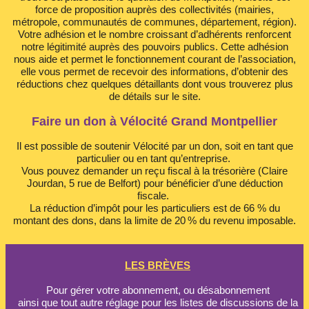
force de proposition auprès des collectivités (mairies,
métropole, communautés de communes, département, région).
Votre adhésion et le nombre croissant d’adhérents renforcent
notre légitimité auprès des pouvoirs publics. Cette adhésion
nous aide et permet le fonctionnement courant de l’association,
elle vous permet de recevoir des informations, d’obtenir des
réductions chez quelques détaillants dont vous trouverez plus
de détails sur le site.
Faire un don à Vélocité Grand Montpellier
Il est possible de soutenir Vélocité par un don, soit en tant que
particulier ou en tant qu’entreprise.
Vous pouvez demander un reçu fiscal à la trésorière (Claire
Jourdan, 5 rue de Belfort) pour bénéficier d’une déduction
fiscale.
La réduction d’impôt pour les particuliers est de 66 % du
montant des dons, dans la limite de 20 % du revenu imposable.
LES BRÈVES
Pour gérer votre abonnement, ou désabonnement
ainsi que tout autre réglage pour les listes de discussions de la