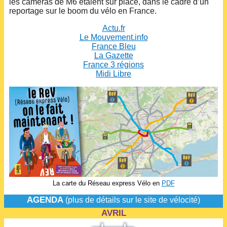
les caméras de M6 étaient sur place, dans le cadre d’un
reportage sur le boom du vélo en France.
Actu.fr
Le Mouvement.info
France Bleu
La Gazette
France 3 régions
Midi Libre
La carte du Réseau express Vélo en
PDF
AGENDA
(plus de détails sur le site de vélocité)
AVRIL