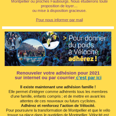
Montpellier ou proches Faubourgs. Nous étudierons toute
proposition de loyer…
ou mise à disposition gracieuse.
Pour nous informer par mail
Renouveler votre adhésion pour 2021
sur internet ou par courrier
c'est par ici
Il existe maintenant une adhésion famille !
Elle permet d'intégrer comme adhérents tous les membres
d'une famille, enfants compris ; et de mettre en avant les
attentes de ces nouveaux ou futurs cyclistes.
Adhérez et renforcez l'action de Vélocité.
Pour poursuivre la transformation de Montpellier et que le vélo
trouve sa place dans le quotidien de Montpellier, Vélocité est