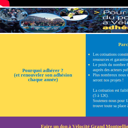
Parc
Les cotisations constit
ressources et garanti
Le poids du nombre f
Pourquoi adhérer ?
auprès des acteurs pub
(et renouveler son adhésion
Plus nombreux nous se
chaque année)
seront nos projets !
La cotisation est faibl
(5 à 12€).
Soutenez-nous pour fa
trouve toute sa place 
Faire un don à Vélocité Grand Montpelli