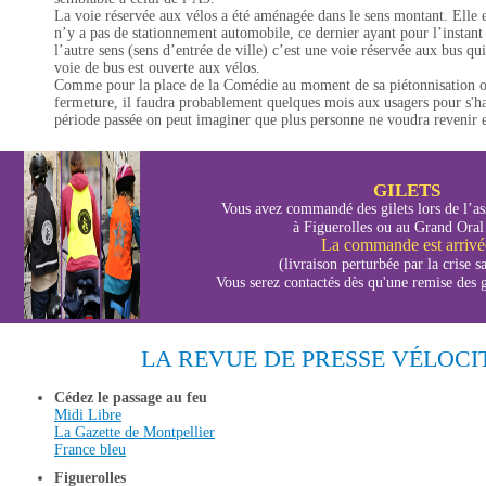
La voie réservée aux vélos a été aménagée dans le sens montant. Elle e
n’y a pas de stationnement automobile, ce dernier ayant pour l’instant
l’autre sens (sens d’entrée de ville) c’est une voie réservée aux bus qu
voie de bus est ouverte aux vélos.
Comme pour la place de la Comédie au moment de sa piétonnisation ou
fermeture, il faudra probablement quelques mois aux usagers pour s'ha
période passée on peut imaginer que plus personne ne voudra revenir e
GILETS
Vous avez commandé des gilets lors de l’as
à Figuerolles ou au Grand Oral
La commande est arrivé
(livraison perturbée par la crise sa
Vous serez contactés dès qu'une remise des gi
LA REVUE DE PRESSE VÉLOCI
Cédez le passage au feu
Midi Libre
La Gazette de Montpellier
France bleu
Figuerolles