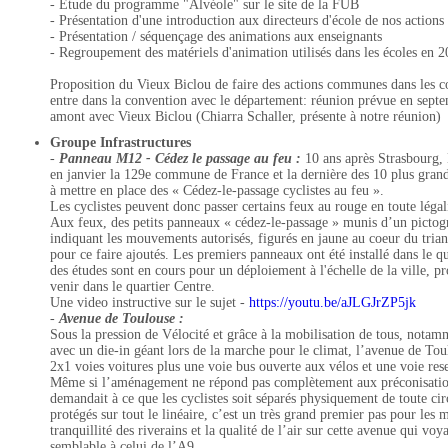
- Etude du programme "Alvéole" sur le site de la FUB
- Présentation d'une introduction aux directeurs d'école de nos actions
- Présentation / séquençage des animations aux enseignants
- Regroupement des matériels d'animation utilisés dans les écoles en 
Proposition du Vieux Biclou de faire des actions communes dans les c
entre dans la convention avec le département: réunion prévue en septe
amont avec Vieux Biclou (Chiarra Schaller, présente à notre réunion)
Groupe Infrastructures
-
Panneau M12 - Cédez le passage au feu :
10 ans après Strasbourg, 
en janvier la 129e commune de France et la dernière des 10 plus gran
à mettre en place des « Cédez-le-passage cyclistes au feu ».
Les cyclistes peuvent donc passer certains feux au rouge en toute légali
Aux feux, des petits panneaux « cédez-le-passage » munis d’un pictog
indiquant les mouvements autorisés, figurés en jaune au coeur du trian
pour ce faire ajoutés. Les premiers panneaux ont été installé dans le q
des études sont en cours pour un déploiement à l'échelle de la ville, pr
venir dans le quartier Centre.
Une video instructive sur le sujet -
https://youtu.be/aJLGJrZP5jk
-
Avenue de Toulouse :
Sous la pression de Vélocité et grâce à la mobilisation de tous, nota
avec un die-in géant lors de la marche pour le climat, l’avenue de Tou
2x1 voies voitures plus une voie bus ouverte aux vélos et une voie res
Même si l’aménagement ne répond pas complètement aux préconisatio
demandait à ce que les cyclistes soit séparés physiquement de toute cir
protégés sur tout le linéaire, c’est un très grand premier pas pour les m
tranquillité des riverains et la qualité de l’air sur cette avenue qui voya
semblable à celui de l’A9.