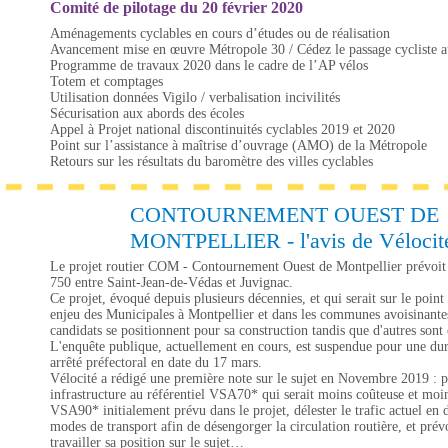
Comité de pilotage du 20 février 2020
Aménagements cyclables en cours d’études ou de réalisation
Avancement mise en œuvre Métropole 30 / Cédez le passage cycliste a
Programme de travaux 2020 dans le cadre de l’AP vélos
Totem et comptages
Utilisation données Vigilo / verbalisation incivilités
Sécurisation aux abords des écoles
Appel à Projet national discontinuités cyclables 2019 et 2020
Point sur l’assistance à maîtrise d’ouvrage (AMO) de la Métropole
Retours sur les résultats du baromètre des villes cyclables
CONTOURNEMENT OUEST DE
MONTPELLIER - l'avis de Vélocit
Le projet routier COM - Contournement Ouest de Montpellier prévoit d
750 entre Saint-Jean-de-Védas et Juvignac.
Ce projet, évoqué depuis plusieurs décennies, et qui serait sur le point 
enjeu des Municipales à Montpellier et dans les communes avoisinante
candidats se positionnent pour sa construction tandis que d'autres sont 
L'enquête publique, actuellement en cours, est suspendue pour une du
arrêté préfectoral en date du 17 mars.
Vélocité a rédigé une première note sur le sujet en Novembre 2019 : p
infrastructure au référentiel VSA70* qui serait moins coûteuse et moi
VSA90* initialement prévu dans le projet, délester le trafic actuel en 
modes de transport afin de désengorger la circulation routière, et prév
travailler sa position sur le sujet…