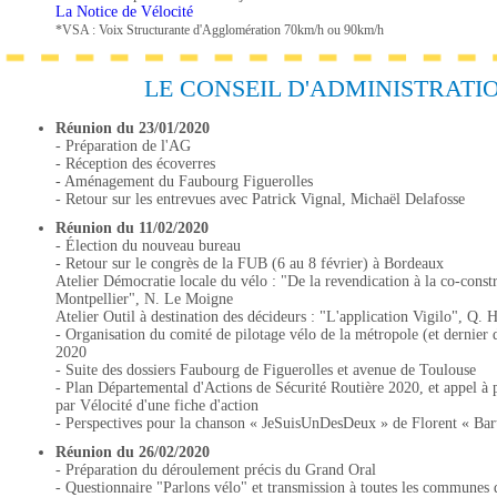
La Notice de Vélocité
*VSA : Voix Structurante d'Agglomération 70km/h ou 90km/h
LE CONSEIL D'ADMINISTRATI
Réunion du 23/01/2020
- Préparation de l'AG
- Réception des écoverres
- Aménagement du Faubourg Figuerolles
- Retour sur les entrevues avec Patrick Vignal, Michaël Delafosse
Réunion du 11/02/2020
- Élection du nouveau bureau
- Retour sur le congrès de la FUB (6 au 8 février) à Bordeaux
Atelier Démocratie locale du vélo : "De la revendication à la co-const
Montpellier", N. Le Moigne
Atelier Outil à destination des décideurs : "L'application Vigilo", Q. 
- Organisation du comité de pilotage vélo de la métropole (et dernier
2020
- Suite des dossiers Faubourg de Figuerolles et avenue de Toulouse
- Plan Départemental d'Actions de Sécurité Routière 2020, et appel à p
par Vélocité d'une fiche d'action
- Perspectives pour la chanson « JeSuisUnDesDeux » de Florent « Bar
Réunion du 26/02/2020
- Préparation du déroulement précis du Grand Oral
- Questionnaire "Parlons vélo" et transmission à toutes les communes 