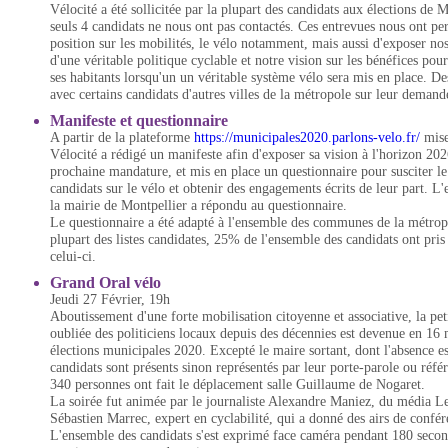
Vélocité a été sollicitée par la plupart des candidats aux élections de
seuls 4 candidats ne nous ont pas contactés. Ces entrevues nous ont pe
position sur les mobilités, le vélo notamment, mais aussi d'exposer no
d'une véritable politique cyclable et notre vision sur les bénéfices pour
ses habitants lorsqu'un un véritable système vélo sera mis en place. De
avec certains candidats d'autres villes de la métropole sur leur demand
Manifeste et questionnaire
A partir de la plateforme
https://municipales2020.parlons-velo.fr/
mise
Vélocité a rédigé un manifeste afin d'exposer sa vision à l'horizon 2026
prochaine mandature, et mis en place un questionnaire pour susciter l
candidats sur le vélo et obtenir des engagements écrits de leur part. L
la mairie de Montpellier a répondu au questionnaire.
Le questionnaire a été adapté à l'ensemble des communes de la métropo
plupart des listes candidates, 25% de l'ensemble des candidats ont pri
celui-ci.
Grand Oral vélo
Jeudi 27 Février, 19h
Aboutissement d'une forte mobilisation citoyenne et associative, la pet
oubliée des politiciens locaux depuis des décennies est devenue en 16
élections municipales 2020. Excepté le maire sortant, dont l'absence e
candidats sont présents sinon représentés par leur porte-parole ou réfé
340 personnes ont fait le déplacement salle Guillaume de Nogaret.
La soirée fut animée par le journaliste Alexandre Maniez, du média 
Sébastien Marrec, expert en cyclabilité, qui a donné des airs de confér
L'ensemble des candidats s'est exprimé face caméra pendant 180 secon