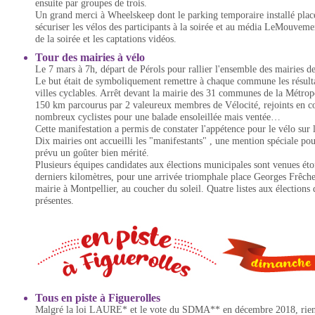
ensuite par groupes de trois.
Un grand merci à Wheelskeep dont le parking temporaire installé plac
sécuriser les vélos des participants à la soirée et au média LeMouveme
de la soirée et les captations vidéos.
Tour des mairies à vélo
Le 7 mars à 7h, départ de Pérols pour rallier l'ensemble des mairies d
Le but était de symboliquement remettre à chaque commune les résult
villes cyclables. Arrêt devant la mairie des 31 communes de la Métropo
150 km parcourus par 2 valeureux membres de Vélocité, rejoints en co
nombreux cyclistes pour une balade ensoleillée mais ventée…
Cette manifestation a permis de constater l'appétence pour le vélo sur l
Dix mairies ont accueilli les "manifestants" , une mention spéciale pou
prévu un goûter bien mérité.
Plusieurs équipes candidates aux élections municipales sont venues étof
derniers kilomètres, pour une arrivée triomphale place Georges Frêche,
mairie à Montpellier, au coucher du soleil. Quatre listes aux élections 
présentes.
Tous en piste à Figuerolles
Malgré la loi LAURE* et le vote du SDMA** en décembre 2018, rien 