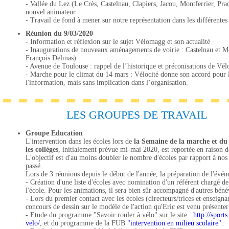
- Vallée du Lez (Le Crès, Castelnau, Clapiers, Jacou, Montferrier, Pra
nouvel animateur
- Travail de fond à mener sur notre représentation dans les différentes
Réunion du 9/03/2020
- Information et réflexion sur le sujet Vélomagg et son actualité
- Inaugurations de nouveaux aménagements de voirie : Castelnau et M
François Delmas)
- Avenue de Toulouse : rappel de l’historique et préconisations de Vél
- Marche pour le climat du 14 mars : Vélocité donne son accord pour l
l'information, mais sans implication dans l’organisation.
LES GROUPES DE TRAVAIL
Groupe Education
L'intervention dans les écoles lors de
la Semaine de la marche et du v
les collèges
, initialement prévue mi-mai 2020, est reportée en raison de
L'objectif est d'au moins doubler le nombre d'écoles par rapport à nos 
passé.
Lors de 3 réunions depuis le début de l'année, la préparation de l'événe
- Création d'une liste d'écoles avec nomination d'un référent chargé de
l'école. Pour les animations, il sera bien sûr accompagné d'autres béné
- Lors du premier contact avec les écoles (directeurs/trices et enseign
concours de dessin sur le modèle de l'action qu'Eric est venu présenter
- Etude du programme "Savoir rouler à vélo" sur le site :
http://sport
velo/
, et du programme de la FUB
"intervention en milieu scolaire".