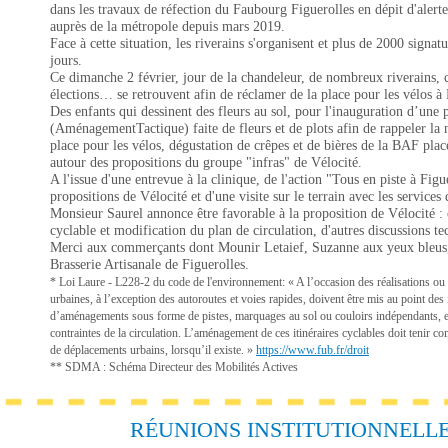
dans les travaux de réfection du Faubourg Figuerolles en dépit d'alerte
auprès de la métropole depuis mars 2019.
Face à cette situation, les riverains s'organisent et plus de 2000 signatu
jours.
Ce dimanche 2 février, jour de la chandeleur, de nombreux riverains, c
élections… se retrouvent afin de réclamer de la place pour les vélos à 
Des enfants qui dessinent des fleurs au sol, pour l'inauguration d’une
(AménagementTactique) faite de fleurs et de plots afin de rappeler la n
place pour les vélos, dégustation de crêpes et de bières de la BAF pla
autour des propositions du groupe "infras" de Vélocité.
A l'issue d'une entrevue à la clinique, de l'action "Tous en piste à Figu
propositions de Vélocité et d'une visite sur le terrain avec les service
Monsieur Saurel annonce être favorable à la proposition de Vélocité : 
cyclable et modification du plan de circulation, d'autres discussions te
Merci aux commerçants dont Mounir Letaief, Suzanne aux yeux bleus
Brasserie Artisanale de Figuerolles.
* Loi Laure - L228-2 du code de l'environnement: « A l’occasion des réalisations ou
urbaines, à l’exception des autoroutes et voies rapides, doivent être mis au point des
d’aménagements sous forme de pistes, marquages au sol ou couloirs indépendants, e
contraintes de la circulation. L’aménagement de ces itinéraires cyclables doit tenir c
de déplacements urbains, lorsqu’il existe. »
https://www.fub.fr/droit
** SDMA : Schéma Directeur des Mobilités Actives
RÉUNIONS INSTITUTIONNELL