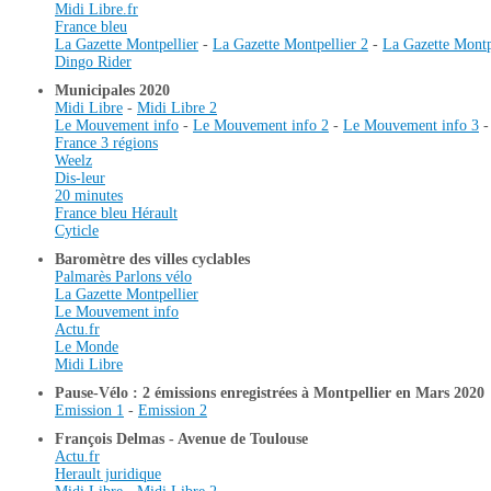
Midi Libre.fr
France bleu
La Gazette Montpellier
-
La Gazette Montpellier 2
-
La Gazette Montp
Dingo Rider
Municipales 2020
Midi Libre
-
Midi Libre 2
Le Mouvement info
-
Le Mouvement info 2
-
Le Mouvement info 3
France 3 régions
Weelz
Dis-leur
20 minutes
France bleu Hérault
Cyticle
Baromètre des villes cyclables
Palmarès Parlons vélo
La Gazette Montpellier
Le Mouvement info
Actu.fr
Le Monde
Midi Libre
Pause-Vélo : 2 émissions enregistrées à Montpellier en Mars 2020
Emission 1
-
Emission 2
François Delmas - Avenue de Toulouse
Actu.fr
Herault juridique