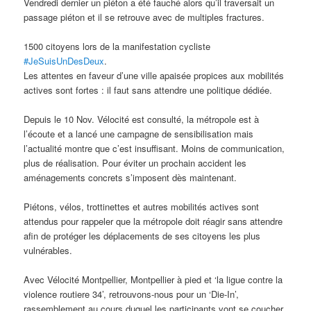
Vendredi dernier un piéton a été fauché alors qu’il traversait un
passage piéton et il se retrouve avec de multiples fractures.
1500 citoyens lors de la manifestation cycliste
#JeSuisUnDesDeux
.
Les attentes en faveur d’une ville apaisée propices aux mobilités
actives sont fortes : il faut sans attendre une politique dédiée.
Depuis le 10 Nov. Vélocité est consulté, la métropole est à
l’écoute et a lancé une campagne de sensibilisation mais
l’actualité montre que c’est insuffisant. Moins de communication,
plus de réalisation. Pour éviter un prochain accident les
aménagements concrets s’imposent dès maintenant.
Piétons, vélos, trottinettes et autres mobilités actives sont
attendus pour rappeler que la métropole doit réagir sans attendre
afin de protéger les déplacements de ses citoyens les plus
vulnérables.
Avec Vélocité Montpellier, Montpellier à pied et ‘la ligue contre la
violence routiere 34’, retrouvons-nous pour un ‘Die-In’,
rassemblement au cours duquel les participants vont se coucher