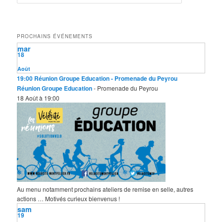
e
c
h
e
PROCHAINS ÉVÉNEMENTS
r
mar
c
18
h
e
Août
19:00
Réunion Groupe Education
- Promenade du Peyrou
Réunion Groupe Education
- Promenade du Peyrou
18 Août à 19:00
Au menu notamment prochains ateliers de remise en selle, autres
actions … Motivés curieux bienvenus !
sam
19