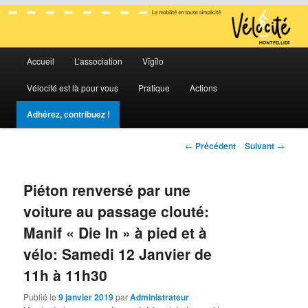
La mobilité en toute simplicité
Menu
Vélocité Grand Montpellier
Accueil
L’association
Vĭgĭlo
Aller
Aller
principal
Vélocité est là pour vous
Pratique
Actions
au
au
Adhérez, contribuez !
contenu
contenu
Navigation
←
Précédent
Suivant
→
principal
secondaire
des
articles
Piéton renversé par une
voiture au passage clouté:
Manif « Die In » à pied et à
vélo: Samedi 12 Janvier de
11h à 11h30
Publié le
9 janvier 2019
par
Administrateur