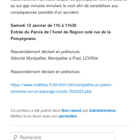
au sol qqs minutes simulant la mort afin de sensibiliser aux
conséquences possible d’un accident.
Samedi 12 Janvier de 11h à 11h30
Entrée du Parvis de l’hotel de Région coté rue de la
Pompignane.
Rassemblement déclaré en préfecture.
Vélocité Montpellier, Montpellier à Pied, LCVR34
Rassemblement déclaré en préfecture.
https://www.midilibre.fr/2019/01/04/montpellier-un-pieton-
renverse-sur-un-passage-cloute,7033523.php
Ce contenu a été publié dans
Non classé
par
Administrateur
.
Mettez-le en favori avec son
permalien
.
R