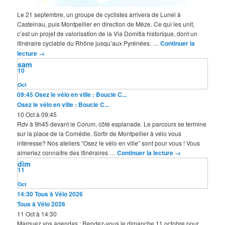
Le 21 septembre, un groupe de cyclistes arrivera de Lunel à
Castelnau, puis Montpellier en direction de Mèze. Ce qui les unit,
c’est un projet de valorisation de la Via Domitia historique, dont un
itinéraire cyclable du Rhône jusqu’aux Pyrénées. …
Continuer la
lecture
→
sam
10
Oct
09:45
Osez le vélo en ville : Boucle C...
Osez le vélo en ville : Boucle C...
10 Oct à 09:45
Rdv à 9h45 devant le Corum, côté esplanade. Le parcours se termine
sur la place de la Comédie. Sortir de Montpellier à vélo vous
intéresse? Nos ateliers “Osez le vélo en ville” sont pour vous ! Vous
aimeriez connaître des itinéraires …
Continuer la lecture
→
dim
11
Oct
14:30
Tous à Vélo 2026
Tous à Vélo 2026
11 Oct à 14:30
Marquez vos agendas : Rendez-vous le dimanche 11 octobre pour