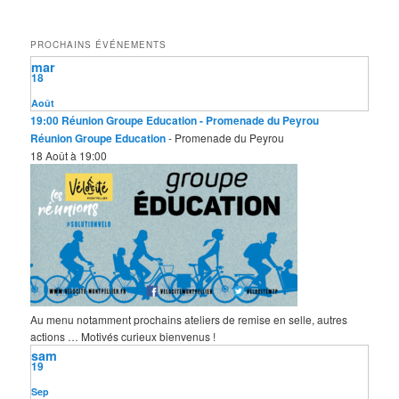
c
h
e
PROCHAINS ÉVÉNEMENTS
r
mar
c
18
h
e
Août
19:00
Réunion Groupe Education
- Promenade du Peyrou
Réunion Groupe Education
- Promenade du Peyrou
18 Août à 19:00
Au menu notamment prochains ateliers de remise en selle, autres
actions … Motivés curieux bienvenus !
sam
19
Sep