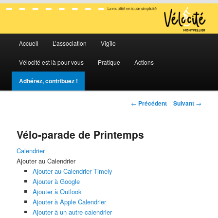
La mobilité en toute simplicité
Menu
Vélocité Grand Montpellier
Accueil
L’association
Vĭgĭlo
Aller
Aller
principal
Vélocité est là pour vous
Pratique
Actions
au
au
Adhérez, contribuez !
contenu
contenu
Navigation
←
Précédent
Suivant
→
principal
secondaire
des
articles
Vélo-parade de Printemps
Calendrier
Ajouter au Calendrier
Ajouter au Calendrier Timely
Ajouter à Google
Ajouter à Outlook
Ajouter à Apple Calendrier
Ajouter à un autre calendrier