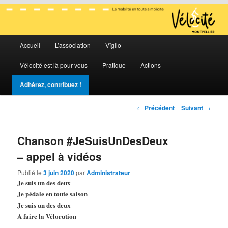
La mobilité en toute simplicité
Menu
Vélocité Grand Montpellier
Accueil
L’association
Vĭgĭlo
Aller
Aller
principal
Vélocité est là pour vous
Pratique
Actions
au
au
Adhérez, contribuez !
contenu
contenu
Navigation
←
Précédent
Suivant
→
principal
secondaire
des
articles
Chanson #JeSuisUnDesDeux
– appel à vidéos
Publié le
3 juin 2020
par
Administrateur
Je suis un des deux
Je pédale en toute saison
Je suis un des deux
A faire la Vélorution