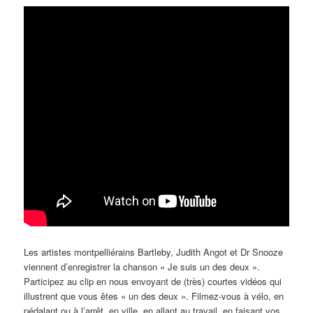
Les artistes montpelliérains Bartleby, Judith Angot et Dr Snooze
viennent d’enregistrer la chanson « Je suis un des deux ».
Participez au clip en nous envoyant de (très) courtes vidéos qui
illustrent que vous êtes « un des deux ». Filmez-vous à vélo, en
pédalant ou à l’arrêt, en ville, en allant au travail, en faisant vos