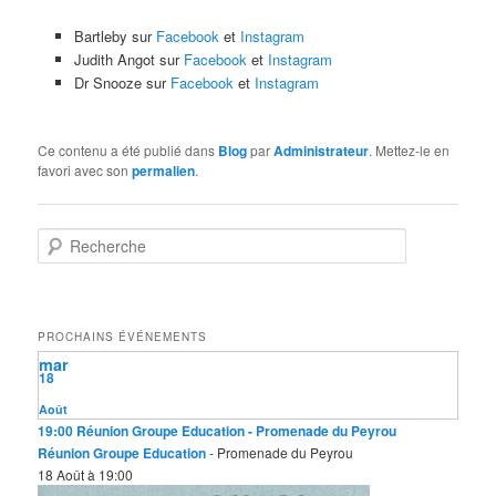
Bartleby sur
Facebook
et
Instagram
Judith Angot sur
Facebook
et
Instagram
Dr Snooze sur
Facebook
et
Instagram
Ce contenu a été publié dans
Blog
par
Administrateur
. Mettez-le en
favori avec son
permalien
.
R
e
c
h
e
PROCHAINS ÉVÉNEMENTS
r
mar
c
18
h
e
Août
19:00
Réunion Groupe Education
- Promenade du Peyrou
Réunion Groupe Education
- Promenade du Peyrou
18 Août à 19:00