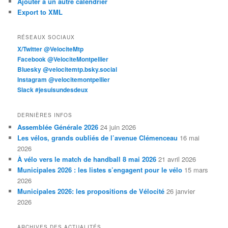
Ajouter à un autre calendrier
Export to XML
RÉSEAUX SOCIAUX
X/Twitter @VelociteMtp
Facebook @VelociteMontpellier
Bluesky @velocitemtp.bsky.social
Instagram @velocitemontpellier
Slack #jesuisundesdeux
DERNIÈRES INFOS
Assemblée Générale 2026
24 juin 2026
Les vélos, grands oubliés de l’avenue Clémenceau
16 mai
2026
À vélo vers le match de handball 8 mai 2026
21 avril 2026
Municipales 2026 : les listes s’engagent pour le vélo
15 mars
2026
Municipales 2026: les propositions de Vélocité
26 janvier
2026
ARCHIVES DES ACTUALITÉS