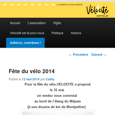
La mobilité en toute simplicité
Menu
Vélocité Grand Montpellier
Accueil
L’association
Vĭgĭlo
Aller
Aller
principal
Vélocité est là pour vous
Pratique
Actions
au
au
Adhérez, contribuez !
contenu
contenu
Navigation
←
Précédent
Suivant
→
principal
secondaire
des
articles
Fête du vélo 2014
Publié le
12 mai 2014
par
Cathy
Pour la fête du vélo,VELOCITE a proposé
le 31 mai
un rendez vous convivial
au bord de l’étang du Méjean
(à une dizaine de km de Montpellier)
.