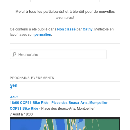
Merci à tous les participants! et à bientôt pour de nouvelles
aventures!
Ce contenu a été publié dans
Non classé
par
Cathy
. Mettez-le en
favori avec son
permalien
.
R
e
c
h
e
PROCHAINS ÉVÉNEMENTS
r
ven
c
7
h
e
Août
18:00
COP31 Bike Ride
- Place des Beaux-Arts, Montpellier
COP31 Bike Ride
- Place des Beaux-Arts, Montpellier
7 Août à 18:00