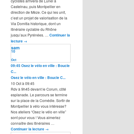
cyclistes arrivera de Lunel à
Castelnau, puis Montpellier en
direction de Mèze. Ce qui les unit,
c’est un projet de valorisation de la
Via Domitia historique, dont un
itinéraire cyclable du Rhône
jusqu’aux Pyrénées. …
Continuer la
lecture
→
sam
10
Oct
09:45
Osez le vélo en ville : Boucle
C...
Osez le vélo en ville : Boucle C...
10 Oct à 09:45
Rdv à 9h45 devant le Corum, côté
esplanade. Le parcours se termine
sur la place de la Comédie. Sortir de
Montpellier à vélo vous intéresse?
Nos ateliers “Osez le vélo en ville”
sont pour vous ! Vous aimeriez
connaître des itinéraires …
Continuer la lecture
→