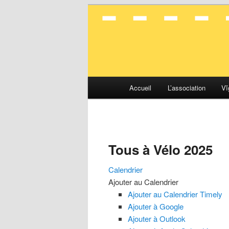
La mobilité en toute simplicité
Vélocité Gran
Menu
Accueil
L’association
Vĭ
Aller
Aller
principal
au
au
contenu
contenu
Tous à Vélo 2025
principal
secondaire
Calendrier
Ajouter au Calendrier
Ajouter au Calendrier Timely
Ajouter à Google
Ajouter à Outlook