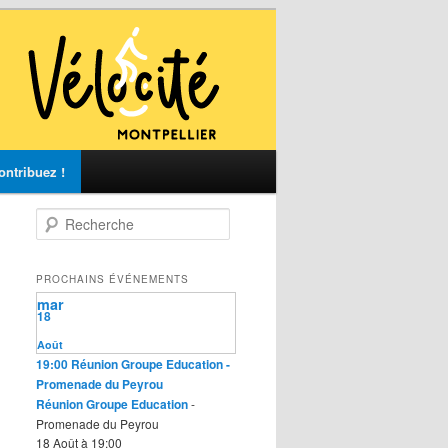
ontribuez !
R
e
c
h
PROCHAINS ÉVÉNEMENTS
e
mar
r
18
c
Août
h
19:00
Réunion Groupe Education
-
e
Promenade du Peyrou
Réunion Groupe Education
-
Promenade du Peyrou
18 Août à 19:00