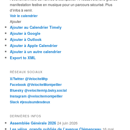
manifestation festive en musique pour un parcours sécurisé. Plus
d’infos à venir.
Voir le calendrier
Ajouter
Ajouter au Calendrier Timely
Ajouter à Google
Ajouter à Outlook
Ajouter à Apple Calendrier
Ajouter à un autre calendrier
Export to XML
RÉSEAUX SOCIAUX
X/Twitter @VelociteMtp
Facebook @VelociteMontpellier
Bluesky @velocitemtp.bsky.social
Instagram @velocitemontpellier
Slack #jesuisundesdeux
DERNIÈRES INFOS
Assemblée Générale 2026
24 juin 2026
Les vélos, grands oubliés de l’avenue Clémenceau
16 mai