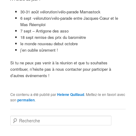
30-31 août vélorution/vélo-parade Mamastock
6 sept -vélorution/vélo-parade entre Jacques-Cœur et le
Mas Réemploi
7 sept – Antigone des asso
18 sept remise des prix du baromètre
le monde nouveau debut octobre
j’en oublie sûrement !
Si tu ne peux pas venir à la réunion et que tu souhaites
contribuer, n’hésite pas à nous contacter pour participer à
d’autres événements !
Ce contenu a été publié par
Helene Quillaud
. Mettez-le en favori avec
son
permalien
.
R
e
c
h