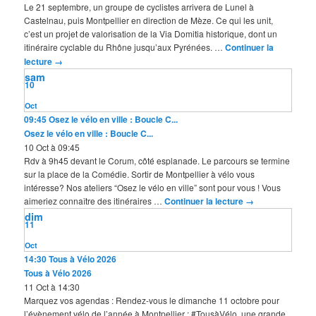
Le 21 septembre, un groupe de cyclistes arrivera de Lunel à
Castelnau, puis Montpellier en direction de Mèze. Ce qui les unit,
c’est un projet de valorisation de la Via Domitia historique, dont un
itinéraire cyclable du Rhône jusqu’aux Pyrénées. …
Continuer la
lecture
→
sam
10
Oct
09:45
Osez le vélo en ville : Boucle C...
Osez le vélo en ville : Boucle C...
10 Oct à 09:45
Rdv à 9h45 devant le Corum, côté esplanade. Le parcours se termine
sur la place de la Comédie. Sortir de Montpellier à vélo vous
intéresse? Nos ateliers “Osez le vélo en ville” sont pour vous ! Vous
aimeriez connaître des itinéraires …
Continuer la lecture
→
dim
11
Oct
14:30
Tous à Vélo 2026
Tous à Vélo 2026
11 Oct à 14:30
Marquez vos agendas : Rendez-vous le dimanche 11 octobre pour
l’évènement vélo de l’année à Montpellier : #TousàVélo, une grande