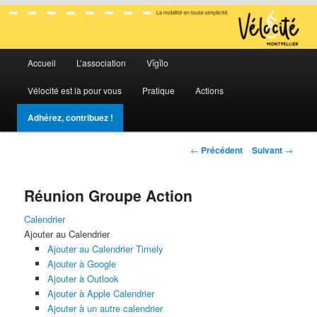
La mobilité en toute simplicité
Menu
Vélocité Grand Montpellier
Accueil
L’association
Vĭgĭlo
Aller
Aller
principal
Vélocité est là pour vous
Pratique
Actions
au
au
Adhérez, contribuez !
contenu
contenu
Navigation
←
Précédent
Suivant
→
principal
secondaire
des
articles
Réunion Groupe Action
Calendrier
Ajouter au Calendrier
Ajouter au Calendrier Timely
Ajouter à Google
Ajouter à Outlook
Ajouter à Apple Calendrier
Ajouter à un autre calendrier