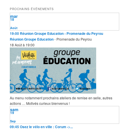
e
PROCHAINS ÉVÉNEMENTS
r
mar
c
18
h
e
Août
19:00
Réunion Groupe Education
- Promenade du Peyrou
Réunion Groupe Education
- Promenade du Peyrou
18 Août à 19:00
Au menu notamment prochains ateliers de remise en selle, autres
actions … Motivés curieux bienvenus !
sam
19
Sep
09:45
Osez le vélo en ville : Corum ->...