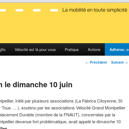
d Montpellier
gĭlo
Vélocité est là pour vous
Pratique
Actions
Adhérez, c
Navigation
←
Précédent
Suivant
→
des
articles
 le dimanche 10 juin
ellier, initié par plusieurs associations (La Fabrica Citoyenne, St
Tous … ), soutenu par les associations Vélocité Grand Montpellier
éplacement Durable (membre de la FNAUT), concernées par la
ntpellier devenue fort problématique, avait appelé le dimanche 10
lles.