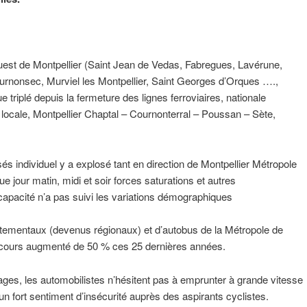
l’Ouest de Montpellier (Saint Jean de Vedas, Fabregues, Lavérune,
urnonsec, Murviel les Montpellier, Saint Georges d’Orques ….,
 triplé depuis la fermeture des lignes ferroviaires, nationale
 locale, Montpellier Chaptal – Cournonterral – Poussan – Sète,
 individuel y a explosé tant en direction de Montpellier Métropole
 jour matin, midi et soir forces saturations et autres
capacité n’a pas suivi les variations démographiques
rtementaux (devenus régionaux) et d’autobus de la Métropole de
arcours augmenté de 50 % ces 25 dernières années.
ages, les automobilistes n’hésitent pas à emprunter à grande vitesse
n fort sentiment d’insécurité auprès des aspirants cyclistes.