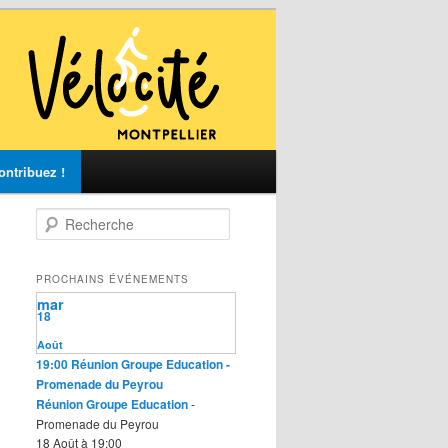
ontribuez !
R
e
c
h
PROCHAINS ÉVÉNEMENTS
e
mar
r
18
c
Août
h
19:00
Réunion Groupe Education
-
e
Promenade du Peyrou
Réunion Groupe Education
-
Promenade du Peyrou
18 Août à 19:00