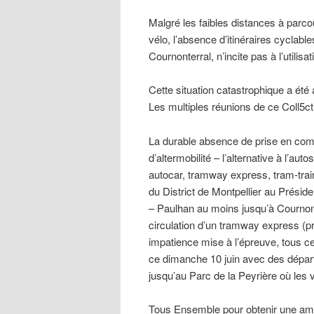
Malgré les faibles distances à parcou
vélo, l’absence d’itinéraires cyclable
Cournonterral, n’incite pas à l’utilis
Cette situation catastrophique a ét
Les multiples réunions de ce Coll5ct
La durable absence de prise en comp
d’altermobilité – l’alternative à l’au
autocar, tramway express, tram-trai
du District de Montpellier au Présid
– Paulhan au moins jusqu’à Cournon
circulation d’un tramway express (pr
impatience mise à l’épreuve, tous ce
ce dimanche 10 juin avec des dépa
jusqu’au Parc de la Peyrière où les 
Tous Ensemble pour obtenir une amélior