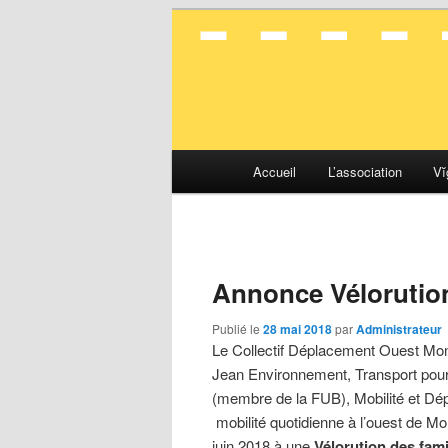
La mobilité en toute simplicité
Vélocité Gran
Menu
Accueil
L’association
Vĭ
Aller
Aller
principal
au
au
contenu
contenu
Annonce Vélorution
principal
secondaire
Publié le
28 mai 2018
par
Administrateur
Le Collectif Déplacement Ouest Montp
Jean Environnement, Transport pour 
(membre de la FUB), Mobilité et D
mobilité quotidienne à l’ouest de Mo
juin 2018 à une
Vélorution des fami