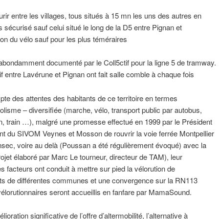
rir entre les villages, tous situés à 15 mn les uns des autres en
s sécurisé sauf celui situé le long de la D5 entre Pignan et
ation du vélo sauf pour les plus téméraires
é abondamment documenté par le Coll5ctif pour la ligne 5 de tramway.
if entre Lavérune et Pignan ont fait salle comble à chaque fois
te des attentes des habitants de ce territoire en termes
tosolisme – diversifiée (marche, vélo, transport public par autobus,
n, train …), malgré une promesse effectué en 1999 par le Président
ent du SIVOM Veynes et Mosson de rouvrir la voie ferrée Montpellier
sec, voire au delà (Poussan a été régulièrement évoqué) avec la
ojet élaboré par Marc Le tourneur, directeur de TAM), leur
s facteurs ont conduit à mettre sur pied la vélorution de
rts de différentes communes et une convergence sur la RN113
vélorutionnaires seront accueillis en fanfare par MamaSound.
ation significative de l’offre d’altermobilité, l’alternative à