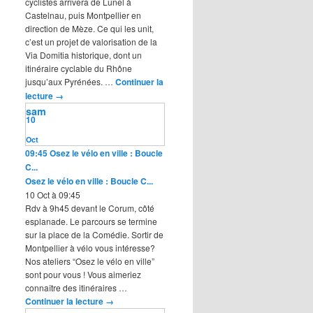
cyclistes arrivera de Lunel à
Castelnau, puis Montpellier en
direction de Mèze. Ce qui les unit,
c’est un projet de valorisation de la
Via Domitia historique, dont un
itinéraire cyclable du Rhône
jusqu’aux Pyrénées. …
Continuer la
lecture
→
sam
10
Oct
09:45
Osez le vélo en ville : Boucle
C...
Osez le vélo en ville : Boucle C...
10 Oct à 09:45
Rdv à 9h45 devant le Corum, côté
esplanade. Le parcours se termine
sur la place de la Comédie. Sortir de
Montpellier à vélo vous intéresse?
Nos ateliers “Osez le vélo en ville”
sont pour vous ! Vous aimeriez
connaître des itinéraires …
Continuer la lecture
→