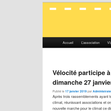
La mobilité en toute simplicité
Vélocité Gran
Menu
Accueil
L’association
Vĭ
Aller
Aller
principal
au
au
contenu
contenu
Vélocité participe 
principal
secondaire
dimanche 27 janvie
Publié le
17 janvier 2019
par
Administrate
Après trois rassemblements ayant tou
climat, réunissant associations et o
nouvelle marche pour le climat ce d