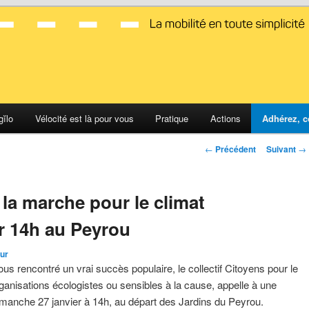
d Montpellier
gĭlo
Vélocité est là pour vous
Pratique
Actions
Adhérez, c
Navigation
←
Précédent
Suivant
→
des
articles
à la marche pour le climat
r 14h au Peyrou
ur
s rencontré un vrai succès populaire, le collectif Citoyens pour le
rganisations écologistes ou sensibles à la cause, appelle à une
imanche 27 janvier à 14h, au départ des Jardins du Peyrou.