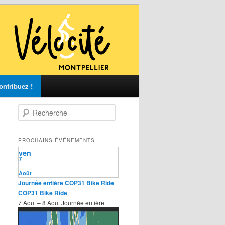
ontribuez !
R
e
c
h
PROCHAINS ÉVÉNEMENTS
e
ven
r
7
c
Août
h
Journée entière
COP31 Bike Ride
e
COP31 Bike Ride
7 Août – 8 Août
Journée entière