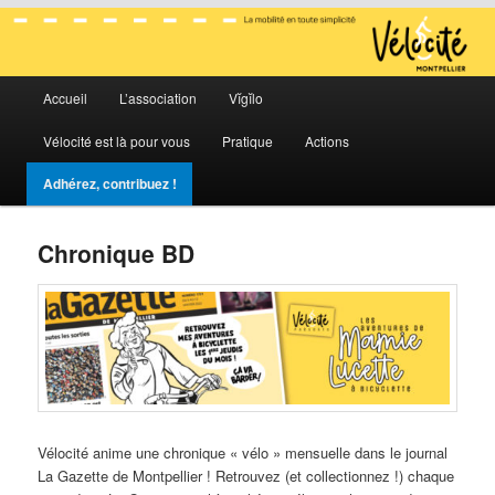
La mobilité en toute simplicité
Menu
Vélocité Grand Montpellier
Accueil
L’association
Vĭgĭlo
Aller
Aller
principal
Vélocité est là pour vous
Pratique
Actions
au
au
Adhérez, contribuez !
contenu
contenu
principal
secondaire
Chronique BD
Vélocité anime une chronique « vélo » mensuelle dans le journal
La Gazette de Montpellier ! Retrouvez (et collectionnez !) chaque