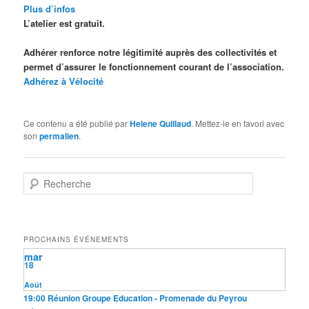
Plus d’infos
L’atelier est gratuit.
Adhérer renforce notre légitimité auprès des collectivités et
permet d’assurer le fonctionnement courant de l’association.
Adhérez à Vélocité
Ce contenu a été publié par
Helene Quillaud
. Mettez-le en favori avec
son
permalien
.
R
e
c
h
e
PROCHAINS ÉVÉNEMENTS
r
mar
c
18
h
e
Août
19:00
Réunion Groupe Education
- Promenade du Peyrou