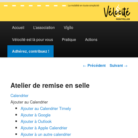
La mobilité en toute simplicité
Menu
Vélocité Grand Montpellier
Accueil
L’association
Vĭgĭlo
Aller
Aller
principal
Vélocité est là pour vous
Pratique
Actions
au
au
Adhérez, contribuez !
contenu
contenu
Navigation
←
Précédent
Suivant
→
principal
secondaire
des
articles
Atelier de remise en selle
Calendrier
Ajouter au Calendrier
Ajouter au Calendrier Timely
Ajouter à Google
Ajouter à Outlook
Ajouter à Apple Calendrier
Ajouter à un autre calendrier