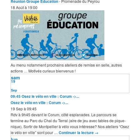
Réunion Groupe Education
- Promenade du Peyrou
18 Août à 19:00
Au menu notamment prochains ateliers de remise en selle, autres
actions … Motivés curieux bienvenus !
sam
19
Sep
09:45
Osez le vélo en ville : Corum ->...
Osez le vélo en ville : Corum ->...
19 Sep à 09:45
Rdv à 9h45 devant le Corum, côté esplanades. Le parcours se
termine au Parc du Chai du Terral (aire de jeu avec tables de pique-
nique). Sortir de Montpellier à vélo vous intéresse? Nos ateliers “Osez
le vélo en ville” sont pour …
Continuer la lecture
→
lun