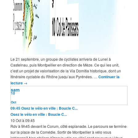
Le 21 septembre, un groupe de cyclistes arrivera de Lunel à
Castelnau, puis Montpellier en direction de Mèze. Ce qui les unit,
c’est un projet de valorisation de la Via Domitia historique, dont un
itinéraire cyclable du Rhône jusqu’aux Pyrénées. …
Continuer la
lecture
→
sam
10
Oct
09:45
Osez le vélo en ville : Boucle C...
Osez le vélo en ville : Boucle C...
10 Oct à 09:45
Rdv à 9h45 devant le Corum, côté esplanade. Le parcours se termine
sur la place de la Comédie. Sortir de Montpellier à vélo vous
intéresse? Nos ateliers “Osez le vélo en ville” sont pour vous ! Vous