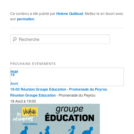
Ce contenu a été publié par
Helene Quillaud
. Mettez-le en favori avec
son
permalien
.
R
e
c
h
e
PROCHAINS ÉVÉNEMENTS
r
mar
c
18
h
e
Août
19:00
Réunion Groupe Education
- Promenade du Peyrou
Réunion Groupe Education
- Promenade du Peyrou
18 Août à 19:00