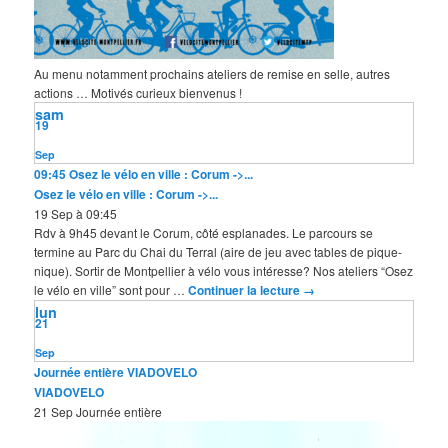
Au menu notamment prochains ateliers de remise en selle, autres
actions … Motivés curieux bienvenus !
sam
19
Sep
09:45
Osez le vélo en ville : Corum ->...
Osez le vélo en ville : Corum ->...
19 Sep à 09:45
Rdv à 9h45 devant le Corum, côté esplanades. Le parcours se
termine au Parc du Chai du Terral (aire de jeu avec tables de pique-
nique). Sortir de Montpellier à vélo vous intéresse? Nos ateliers “Osez
le vélo en ville” sont pour …
Continuer la lecture
→
lun
21
Sep
Journée entière
VIADOVELO
VIADOVELO
21 Sep
Journée entière