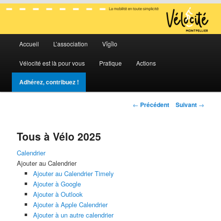
La mobilité en toute simplicité
Menu
Vélocité Grand Montpellier
Accueil
L’association
Vĭgĭlo
Aller
Aller
principal
Vélocité est là pour vous
Pratique
Actions
au
au
Adhérez, contribuez !
contenu
contenu
Navigation
←
Précédent
Suivant
→
principal
secondaire
des
articles
Tous à Vélo 2025
Calendrier
Ajouter au Calendrier
Ajouter au Calendrier Timely
Ajouter à Google
Ajouter à Outlook
Ajouter à Apple Calendrier
Ajouter à un autre calendrier