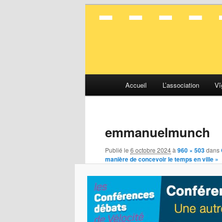
La mobilité en toute simplicité
Vélocité Gran
Menu
Accueil
L’association
Vĭ
Aller
Aller
principal
au
au
emmanuelmunch
contenu
contenu
Publié le
6 octobre 2024
à
960 × 503
dans
principal
secondaire
manière de concevoir le temps en ville »