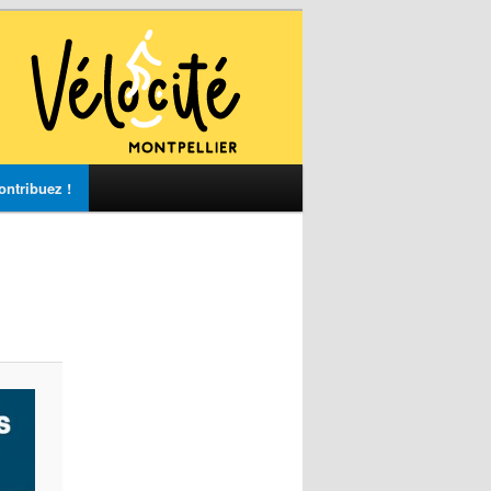
ontribuez !
vigation
s
ages