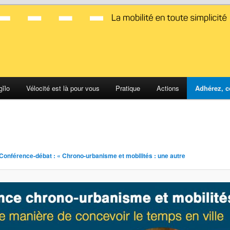
d Montpellier
gĭlo
Vélocité est là pour vous
Pratique
Actions
Adhérez, c
Na
de
im
Conférence-débat : « Chrono-urbanisme et mobilités : une autre