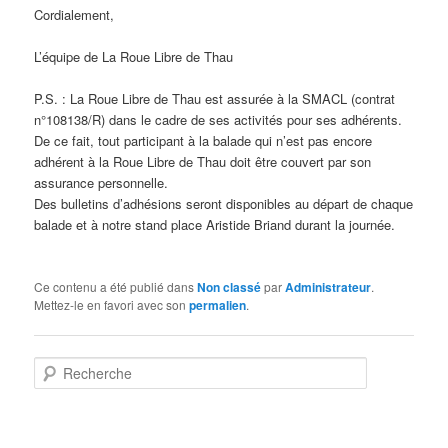
Cordialement,
L’équipe de La Roue Libre de Thau
P.S. : La Roue Libre de Thau est assurée à la SMACL (contrat
n°108138/R) dans le cadre de ses activités pour ses adhérents.
De ce fait, tout participant à la balade qui n’est pas encore
adhérent à la Roue Libre de Thau doit être couvert par son
assurance personnelle.
Des bulletins d’adhésions seront disponibles au départ de chaque
balade et à notre stand place Aristide Briand durant la journée.
Ce contenu a été publié dans
Non classé
par
Administrateur
.
Mettez-le en favori avec son
permalien
.
R
e
c
h
e