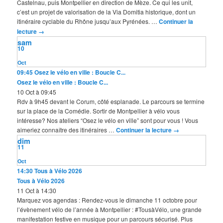
Castelnau, puis Montpellier en direction de Mèze. Ce qui les unit,
c’est un projet de valorisation de la Via Domitia historique, dont un
itinéraire cyclable du Rhône jusqu’aux Pyrénées. …
Continuer la
lecture
→
sam
10
Oct
09:45
Osez le vélo en ville : Boucle C...
Osez le vélo en ville : Boucle C...
10 Oct à 09:45
Rdv à 9h45 devant le Corum, côté esplanade. Le parcours se termine
sur la place de la Comédie. Sortir de Montpellier à vélo vous
intéresse? Nos ateliers “Osez le vélo en ville” sont pour vous ! Vous
aimeriez connaître des itinéraires …
Continuer la lecture
→
dim
11
Oct
14:30
Tous à Vélo 2026
Tous à Vélo 2026
11 Oct à 14:30
Marquez vos agendas : Rendez-vous le dimanche 11 octobre pour
l’évènement vélo de l’année à Montpellier : #TousàVélo, une grande
manifestation festive en musique pour un parcours sécurisé. Plus