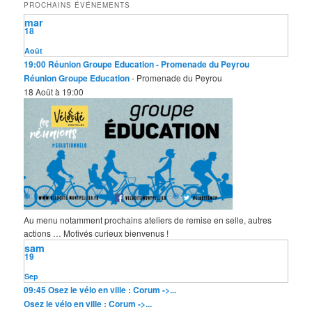
PROCHAINS ÉVÉNEMENTS
r
mar
c
18
h
e
Août
19:00
Réunion Groupe Education
- Promenade du Peyrou
Réunion Groupe Education
- Promenade du Peyrou
18 Août à 19:00
Au menu notamment prochains ateliers de remise en selle, autres
actions … Motivés curieux bienvenus !
sam
19
Sep
09:45
Osez le vélo en ville : Corum ->...
Osez le vélo en ville : Corum ->...