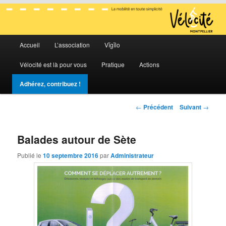
La mobilité en toute simplicité
Menu
Vélocité Grand Montpellier
Accueil
L’association
Vĭgĭlo
Aller
Aller
principal
Vélocité est là pour vous
Pratique
Actions
au
au
Adhérez, contribuez !
contenu
contenu
Navigation
←
Précédent
Suivant
→
principal
secondaire
des
articles
Balades autour de Sète
Publié le
10 septembre 2016
par
Administrateur