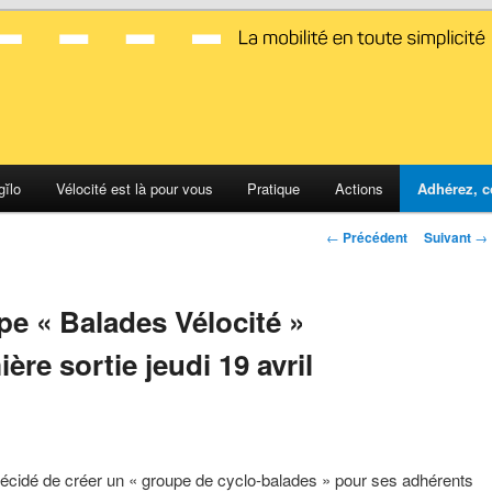
d Montpellier
gĭlo
Vélocité est là pour vous
Pratique
Actions
Adhérez, c
Navigation
←
Précédent
Suivant
→
des
articles
pe « Balades Vélocité »
ère sortie jeudi 19 avril
décidé de créer un « groupe de cyclo-balades » pour ses adhérents