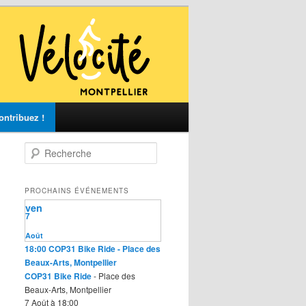
ontribuez !
R
e
c
h
PROCHAINS ÉVÉNEMENTS
e
ven
r
7
c
Août
h
18:00
COP31 Bike Ride
- Place des
e
Beaux-Arts, Montpellier
COP31 Bike Ride
- Place des
Beaux-Arts, Montpellier
7 Août à 18:00