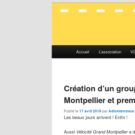
La mobilité en toute simplicité
Vélocité Gran
Menu
Accueil
L’association
Vĭ
Aller
Aller
principal
au
au
contenu
contenu
Création d’un grou
principal
secondaire
Montpellier et premi
Publié le
17 avril 2018
par
Administrateur
Les beaux jours arrivent ! Enfin !
Aussi
Vélocité Grand Montpellier
a 