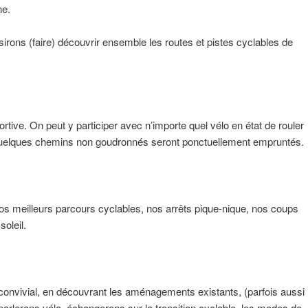
ne.
sirons (faire) découvrir ensemble les routes et pistes cyclables de
rtive. On peut y participer avec n’importe quel vélo en état de rouler
 Quelques chemins non goudronnés seront ponctuellement empruntés.
s meilleurs parcours cyclables, nos arrêts pique-nique, nos coups
oleil.
onvivial, en découvrant les aménagements existants, (parfois aussi
rlerons vélo, échangerons sur la transition cyclable, les modes de