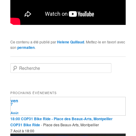
Ce contenu a été publié par
Helene Quillaud
. Mettez-le en favori avec
son
permalien
.
R
e
c
h
e
PROCHAINS ÉVÉNEMENTS
r
ven
c
7
h
e
Août
18:00
COP31 Bike Ride
- Place des Beaux-Arts, Montpellier
COP31 Bike Ride
- Place des Beaux-Arts, Montpellier
7 Août à 18:00