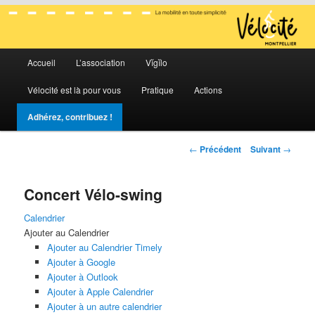
La mobilité en toute simplicité
Menu
Vélocité Grand Montpellier
Accueil
L’association
Vĭgĭlo
Aller
Aller
principal
Vélocité est là pour vous
Pratique
Actions
au
au
Adhérez, contribuez !
contenu
contenu
Navigation
←
Précédent
Suivant
→
principal
secondaire
des
articles
Concert Vélo-swing
Calendrier
Ajouter au Calendrier
Ajouter au Calendrier Timely
Ajouter à Google
Ajouter à Outlook
Ajouter à Apple Calendrier
Ajouter à un autre calendrier