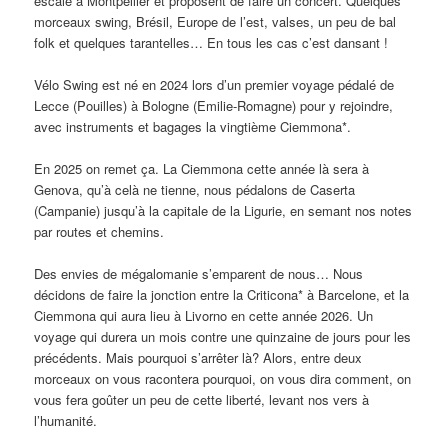
escale à Montpellier et proposent de faire un concert. Quelques
morceaux swing, Brésil, Europe de l’est, valses, un peu de bal
folk et quelques tarantelles… En tous les cas c’est dansant !
Vélo Swing est né en 2024 lors d’un premier voyage pédalé de
Lecce (Pouilles) à Bologne (Emilie-Romagne) pour y rejoindre,
avec instruments et bagages la vingtième Ciemmona*.
En 2025 on remet ça. La Ciemmona cette année là sera à
Genova, qu’à celà ne tienne, nous pédalons de Caserta
(Campanie) jusqu’à la capitale de la Ligurie, en semant nos notes
par routes et chemins.
Des envies de mégalomanie s’emparent de nous… Nous
décidons de faire la jonction entre la Criticona* à Barcelone, et la
Ciemmona qui aura lieu à Livorno en cette année 2026. Un
voyage qui durera un mois contre une quinzaine de jours pour les
précédents. Mais pourquoi s’arrêter là? Alors, entre deux
morceaux on vous racontera pourquoi, on vous dira comment, on
vous fera goûter un peu de cette liberté, levant nos vers à
l’humanité.