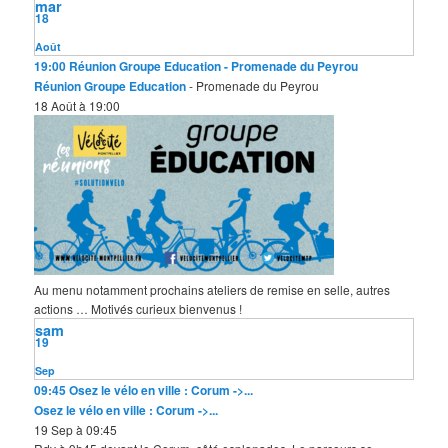
mar
c
18
h
e
Août
19:00
Réunion Groupe Education
- Promenade du Peyrou
Réunion Groupe Education
- Promenade du Peyrou
18 Août à 19:00
Au menu notamment prochains ateliers de remise en selle, autres
actions … Motivés curieux bienvenus !
sam
19
Sep
09:45
Osez le vélo en ville : Corum ->...
Osez le vélo en ville : Corum ->...
19 Sep à 09:45