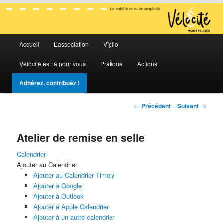
La mobilité en toute simplicité
Menu
Vélocité Grand Montpellier
Accueil
L’association
Vĭgĭlo
Aller
Aller
principal
Vélocité est là pour vous
Pratique
Actions
au
au
Adhérez, contribuez !
contenu
contenu
Navigation
←
Précédent
Suivant
→
principal
secondaire
des
articles
Atelier de remise en selle
Calendrier
Ajouter au Calendrier
Ajouter au Calendrier Timely
Ajouter à Google
Ajouter à Outlook
Ajouter à Apple Calendrier
Ajouter à un autre calendrier