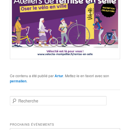
Ce contenu a été publié par
Artur
. Mettez-le en favori avec son
permalien
.
R
e
c
h
e
PROCHAINS ÉVÉNEMENTS
r