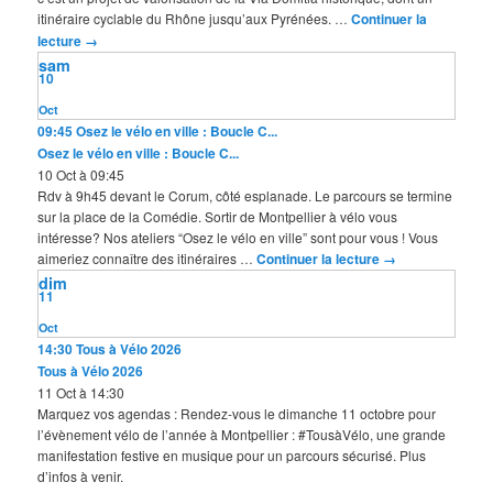
itinéraire cyclable du Rhône jusqu’aux Pyrénées. …
Continuer la
lecture
→
sam
10
Oct
09:45
Osez le vélo en ville : Boucle C...
Osez le vélo en ville : Boucle C...
10 Oct à 09:45
Rdv à 9h45 devant le Corum, côté esplanade. Le parcours se termine
sur la place de la Comédie. Sortir de Montpellier à vélo vous
intéresse? Nos ateliers “Osez le vélo en ville” sont pour vous ! Vous
aimeriez connaître des itinéraires …
Continuer la lecture
→
dim
11
Oct
14:30
Tous à Vélo 2026
Tous à Vélo 2026
11 Oct à 14:30
Marquez vos agendas : Rendez-vous le dimanche 11 octobre pour
l’évènement vélo de l’année à Montpellier : #TousàVélo, une grande
manifestation festive en musique pour un parcours sécurisé. Plus
d’infos à venir.