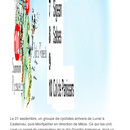
Le 21 septembre, un groupe de cyclistes arrivera de Lunel à
Castelnau, puis Montpellier en direction de Mèze. Ce qui les unit,
c’est un projet de valorisation de la Via Domitia historique, dont un