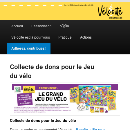
La mobilité en toute simplicité
Menu
Vélocité Grand Montpellier
Accueil
L’association
Vĭgĭlo
Aller
Aller
principal
Vélocité est là pour vous
Pratique
Actions
au
au
Adhérez, contribuez !
contenu
contenu
principal
secondaire
Collecte de dons pour le Jeu
du vélo
Collecte de dons
pour le Jeu du vélo
Dans le cadre du partenariat Vélocité –
Enerfip « En roue