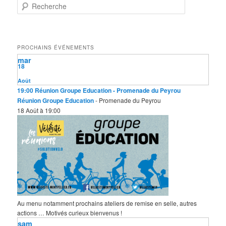
R
e
c
h
e
PROCHAINS ÉVÉNEMENTS
r
mar
c
18
h
e
Août
19:00
Réunion Groupe Education
- Promenade du Peyrou
Réunion Groupe Education
- Promenade du Peyrou
18 Août à 19:00
Au menu notamment prochains ateliers de remise en selle, autres
actions … Motivés curieux bienvenus !
sam